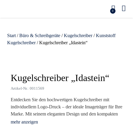
0
Start
/
Büro & Schreibgeräte
/
Kugelschreiber
/
Kunststoff
Kugelschreiber
/ Kugelschreiber „Idastein“
Zoom
Kugelschreiber „Idastein“
Artikel-Nr.: 0011569
Entdecken Sie den hochwertigen Kugelschreiber mit
individuellem Logo-Druck – der ideale Imageträger für Ihre
Marke. Mit seinem eleganten Design und den kompakten
Maßen (Ø1 x 13,8 cm) ist er nicht nur ein praktisches
Schreibgerät, sondern auch ein stilvolles Accessoire, das