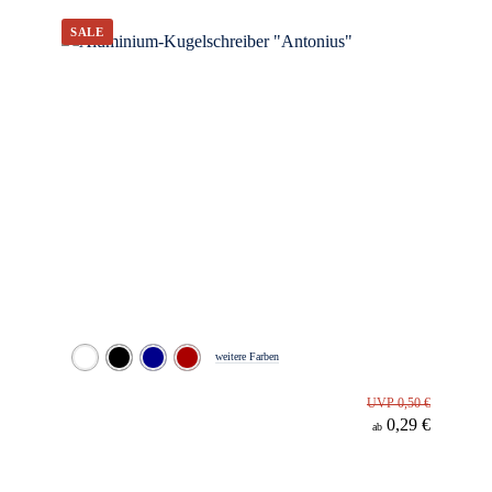
Werbeanbringung
Material
Minenfarbe
weitere Farben
UVP 0,50 €
0,29 €
ab