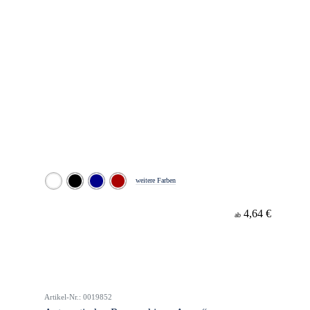
weitere Farben
4,64 €
ab
Artikel-Nr.: 0019852