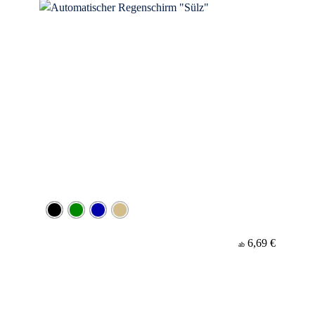
6,69 €
ab