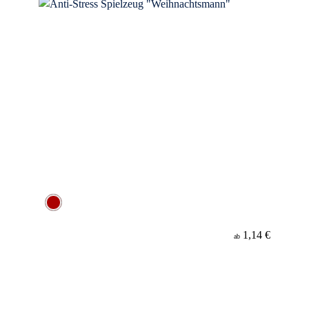
1,14 €
ab