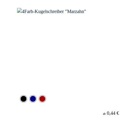
Werbeanbringung
Material
Minenfarbe
0,44 €
ab