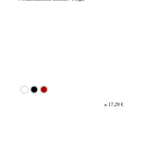
17,29 €
ab