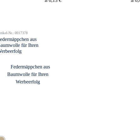
0,13 €
0,
ab
ab
rtikel-Nr.: 0017378
edermäppchen aus
aumwolle für Ihren
erbeerfolg