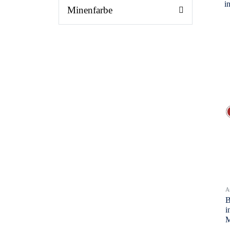
Minenfarbe
A
B
i
M