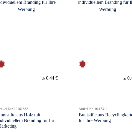
0,44 €
0,
ab
ab
rtikel-Nr.: 0016133A
Artikel-Nr.: 0017312
untstifte aus Holz mit
Buntstifte aus Recyclingkar
ndividuellem Branding für Ihr
für Ihre Werbung
arketing