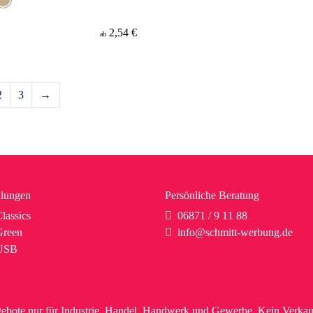
2,54 €
ab
2
3
→
lungen
Persönliche Beratung
lassics
06871 / 9 11 88
reen
info@schmitt-werbung.de
USB
ebote nur für Industrie, Handel, Handwerk und Gewerbe. Kein Verkau