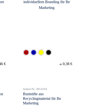
46 €
0,38 €
ab
Artikel-Nr.: 001A164
ton
Buntstifte aus
Recyclingmaterial für Ihr
Marketing