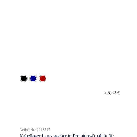
5,32 €
ab
Artikel-Nr.: 001A547
Kabelloser Lautsprecher in Premium-Qualität für