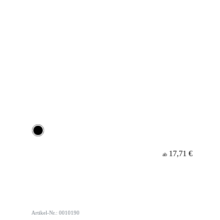
17,71 €
ab
Artikel-Nr.: 0010190