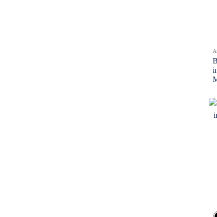
A
B
i
M