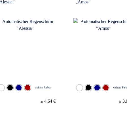
Alessia“
„Amos“
weitere Farben
weitere Far
4,64 €
3,
ab
ab