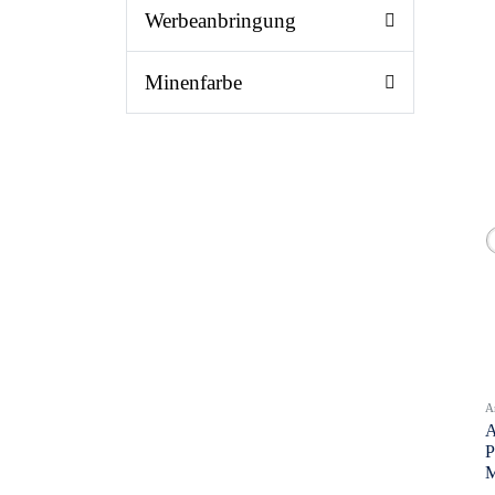
Werbeanbringung
Minenfarbe
A
A
P
M