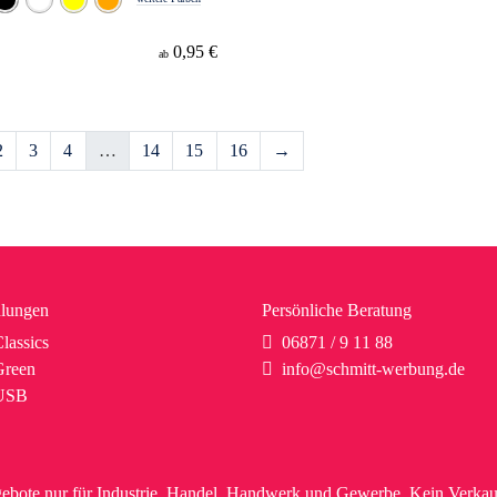
0,95 €
ab
2
3
4
…
14
15
16
→
lungen
Persönliche Beratung
lassics
06871 / 9 11 88
reen
info@schmitt-werbung.de
USB
ebote nur für Industrie, Handel, Handwerk und Gewerbe. Kein Verkau