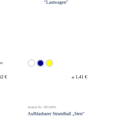
ben
62 €
1,41 €
ab
Artikel-Nr.: 001A901
Aufblasbarer Strandball „Sten“