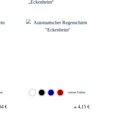
„Eckenheim“
ben
weitere Farben
04 €
4,15 €
ab