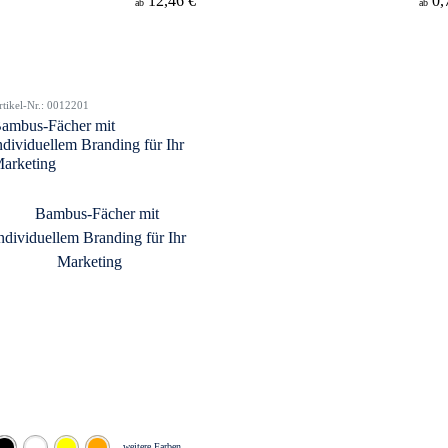
12,46 €
0,
ab
ab
rtikel-Nr.: 0012201
ambus-Fächer mit
ndividuellem Branding für Ihr
arketing
weitere Farben