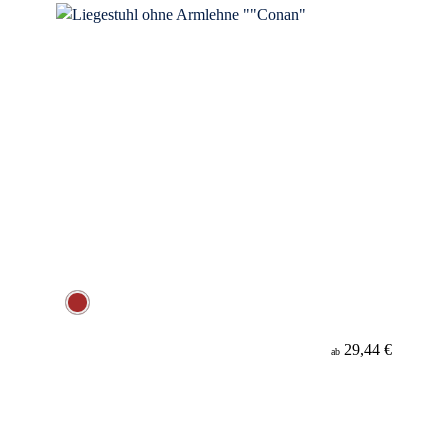
29,44 €
ab