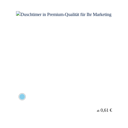
0,61 €
ab