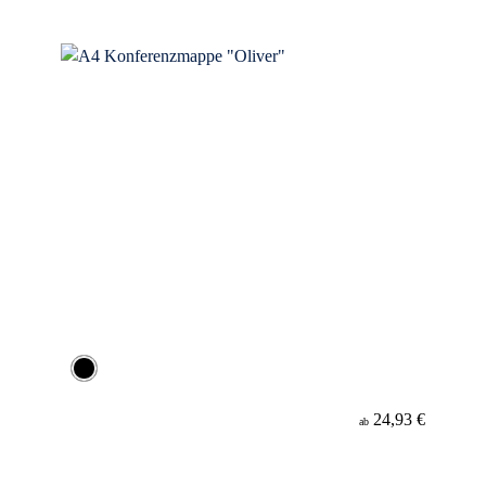
24,93 €
ab