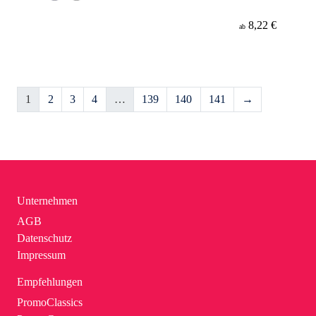
8,22 €
ab
1
2
3
4
…
139
140
141
→
Unternehmen
AGB
Datenschutz
Impressum
Empfehlungen
PromoClassics