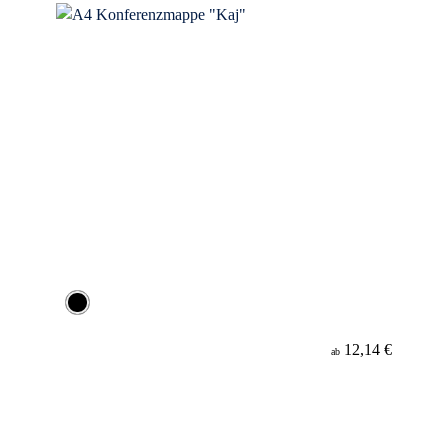
12,14 €
ab