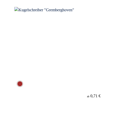
0,71 €
ab