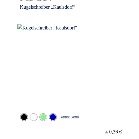
Artikel-Nr.: 001A829
Kugelschreiber „Kaulsdorf“
weitere Farben
0,36 €
ab