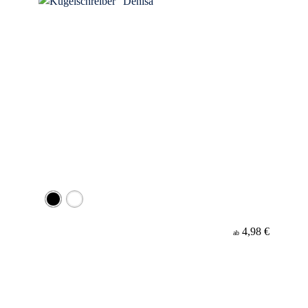
4,98 €
ab