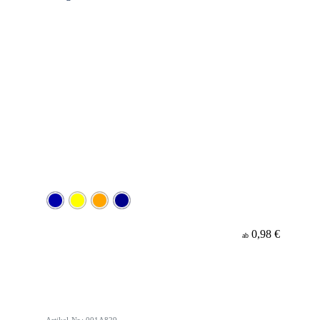
0,98 €
ab