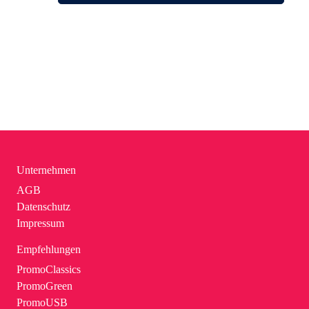
Unternehmen
AGB
Datenschutz
Impressum
Empfehlungen
PromoClassics
PromoGreen
PromoUSB