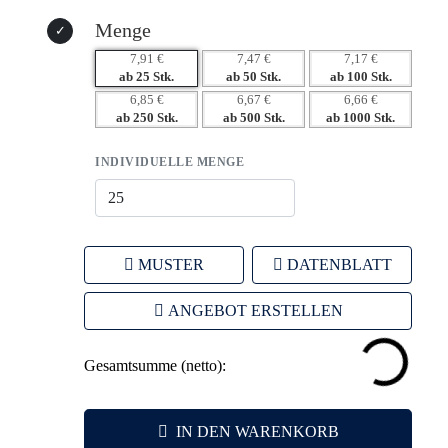
– Hohe Wiedererkennung durch alltägliche Nutzung
– Individuelle Gestaltungsmöglichkeiten stärken die
Menge
Markenidentität
7,91 €
7,47 €
7,17 €
– Funktionalität erhöht die Kundenzufriedenheit und -
ab 25 Stk.
ab 50 Stk.
ab 100 Stk.
bindung
6,85 €
6,67 €
6,66 €
ab 250 Stk.
ab 500 Stk.
ab 1000 Stk.
– Nachhaltigkeit zeigt Ihr Engagement für
Umweltbewusstsein
INDIVIDUELLE MENGE
MUSTER
DATENBLATT
ANGEBOT ERSTELLEN
Gesamtsumme (netto):
IN DEN WARENKORB