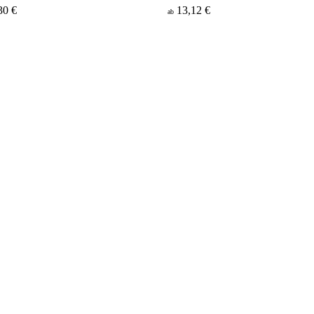
30 €
13,12 €
ab