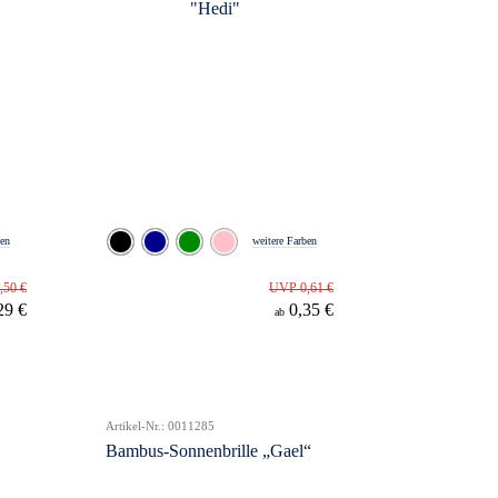
ben
weitere Farben
,50 €
UVP 0,61 €
29 €
0,35 €
ab
Artikel-Nr.: 0011285
Bambus-Sonnenbrille „Gael“