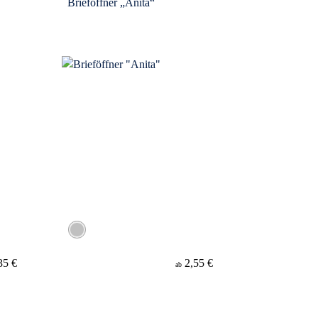
Brieföffner „Anita“
35 €
2,55 €
ab