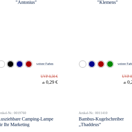
weitere Farben
weitere Far
UVP 0,50 €
UVP 0
0,29 €
0,
ab
ab
rtikel-Nr.: 0019760
Artikel-Nr.: 0011410
usziehbare Camping-Lampe
Bambus-Kugelschreiber
ür Ihr Marketing
„Thaddeus“