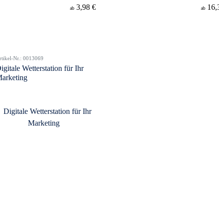
3,98 €
16,
ab
ab
rtikel-Nr.: 0013069
igitale Wetterstation für Ihr
arketing