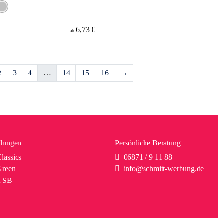
6,73 €
ab
2
3
4
…
14
15
16
→
lungen
Persönliche Beratung
lassics
06871 / 9 11 88
reen
info@schmitt-werbung.de
USB