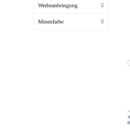
Werbeanbringung
Minenfarbe
A
A
f