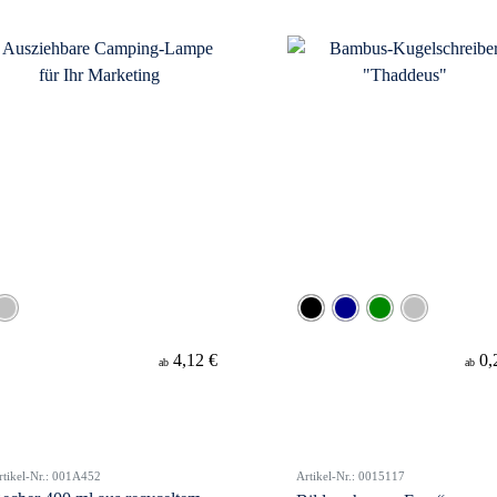
4,12 €
0,
ab
ab
rtikel-Nr.: 001A452
Artikel-Nr.: 0015117