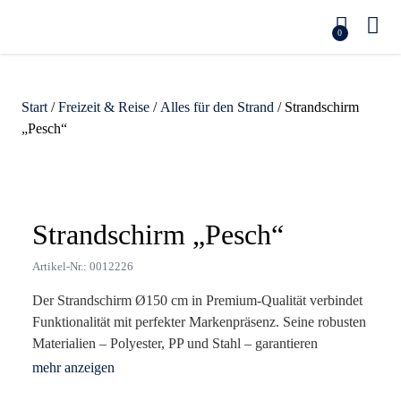
0
Start
/
Freizeit & Reise
/
Alles für den Strand
/ Strandschirm
„Pesch“
Zoom
Strandschirm „Pesch“
Artikel-Nr.: 0012226
Der Strandschirm Ø150 cm in Premium-Qualität verbindet
Funktionalität mit perfekter Markenpräsenz. Seine robusten
Materialien – Polyester, PP und Stahl – garantieren
Langlebigkeit und Schutz, während die leuchtenden Farben
wie Rot, Gelb und Himmelblau sofort ins Auge fallen.