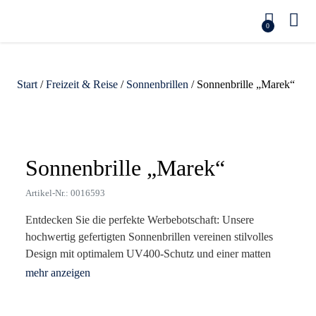
0
Start
/
Freizeit & Reise
/
Sonnenbrillen
/ Sonnenbrille „Marek“
Zoom
Sonnenbrille „Marek“
Artikel-Nr.: 0016593
Entdecken Sie die perfekte Werbebotschaft: Unsere
hochwertig gefertigten Sonnenbrillen vereinen stilvolles
Design mit optimalem UV400-Schutz und einer matten
Kunststoffbeschaffung. Mit einem kompakten Format von
14 x 4,5 x 14 cm und einem federleichten Gewicht von nur
17 g sind sie die ideale Wahl für Ihr Merchandising. Egal,