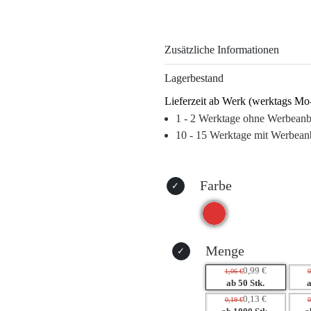
Werbeanbringung – Tampondruck
Logo eine langfristige Sichtbarke
unterstützt den täglichen Alltag 
Zusätzliche Informationen
verstärkt das Markenbewusstsein
Lagerbestand
Setzen Sie auf ein Werbemittel, d
Lieferzeit ab Werk (werktags Mo
Erlebnisse schafft und Ihre Marke
1 - 2 Werktage ohne Werbean
Warum dieses Produkt Ihre Marke
10 - 15 Werktage mit Werbean
– Hohe Wiedererkennung durch a
– Praktischer Nutzen fördert pos
– Langfristige Sichtbarkeit Ihres
Farbe
– Vielseitige Werbeoptionen für
Menge
0,99 €
1,06 €
0
ab 50 Stk.
0,13 €
0,19 €
0