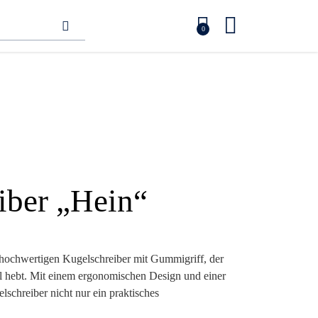
0
iber „Hein“
 hochwertigen Kugelschreiber mit Gummigriff, der
el hebt. Mit einem ergonomischen Design und einer
lschreiber nicht nur ein praktisches
 stilvoller Imageträger. Dank der vielseitigen