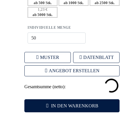
ab 500 Stk.
ab 1000 Stk.
ab 2500 Stk.
– Vielseitige Farboptionen für eine individuelle Gestaltung.
1,23 €
ab 5000 Stk.
INDIVIDUELLE MENGE
MUSTER
DATENBLATT
ANGEBOT ERSTELLEN
Gesamtsumme (netto):
IN DEN WARENKORB