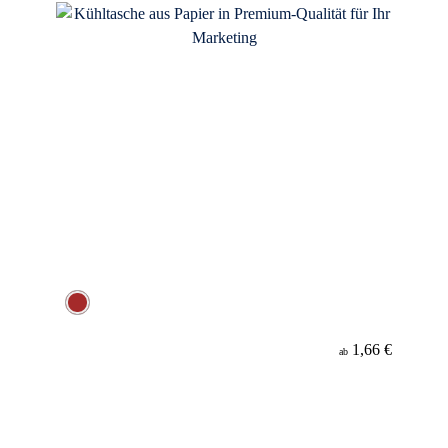
1,66 €
ab