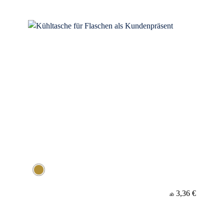
3,36 €
ab