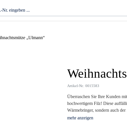
ihnachtsmütze „Ulmann“
Weihnacht
Zoom
Artikel-Nr.: 0015583
Überraschen Sie Ihre Kunden mi
hochwertigem Filz! Diese auffälli
Wärmebringer, sondern auch der i
eleganten weißen Rand und einem
festliche Note.