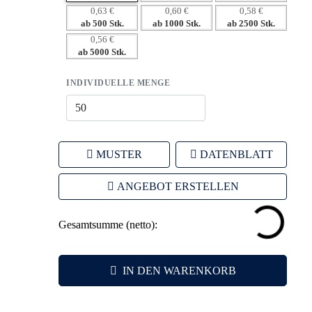
individuelle Markenpräsenz.
0,63 €
0,60 €
0,58 €
ab 500 Stk.
ab 1000 Stk.
ab 2500 Stk.
– Leistungsstarke Werbeanbringung für maximale
0,56 €
Effektivität.
ab 5000 Stk.
INDIVIDUELLE MENGE
MUSTER
DATENBLATT
ANGEBOT ERSTELLEN
Gesamtsumme (netto):
IN DEN WARENKORB