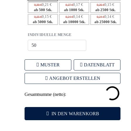
– Langanhaltende Sichtbarkeit durch tägliche Nutzung.
0,21 €
0,17 €
0,15 €
0,30 €
0,27 €
0,26 €
– Umweltfreundlichkeit als Differenzierungsmerkmal.
ab 500 Stk.
ab 1000 Stk.
ab 2500 Stk.
– Individuelle Gestaltungsmöglichkeiten für maximale
0,15 €
0,14 €
0,14 €
0,25 €
0,24 €
0,24 €
ab 5000 Stk.
ab 10000 Stk.
ab 25000 Stk.
Markenbindung.
INDIVIDUELLE MENGE
MUSTER
DATENBLATT
ANGEBOT ERSTELLEN
Gesamtsumme (netto):
IN DEN WARENKORB