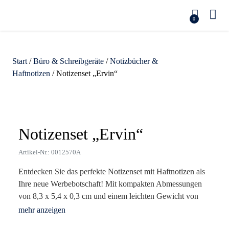
0
Start
/
Büro & Schreibgeräte
/
Notizbücher &
Haftnotizen
/ Notizenset „Ervin“
Zoom
Notizenset „Ervin“
Artikel-Nr.: 0012570A
Entdecken Sie das perfekte Notizenset mit Haftnotizen als
Ihre neue Werbebotschaft! Mit kompakten Abmessungen
von 8,3 x 5,4 x 0,3 cm und einem leichten Gewicht von
nur 8 g ist es der ideale Begleiter für Büro und Alltag. Die
Haftnotizen in fünf lebendigen Farben – orange, pink, gelb,