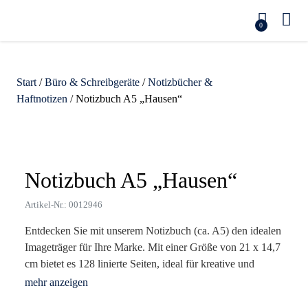
0
Start
/
Büro & Schreibgeräte
/
Notizbücher &
Haftnotizen
/ Notizbuch A5 „Hausen“
Zoom
Notizbuch A5 „Hausen“
Artikel-Nr.: 0012946
Entdecken Sie mit unserem Notizbuch (ca. A5) den idealen
Imageträger für Ihre Marke. Mit einer Größe von 21 x 14,7
cm bietet es 128 linierte Seiten, ideal für kreative und
geschäftliche Notizen. Seine robuste Hülle aus PVC,
kombiniert mit einem elastischen Verschluss und einem