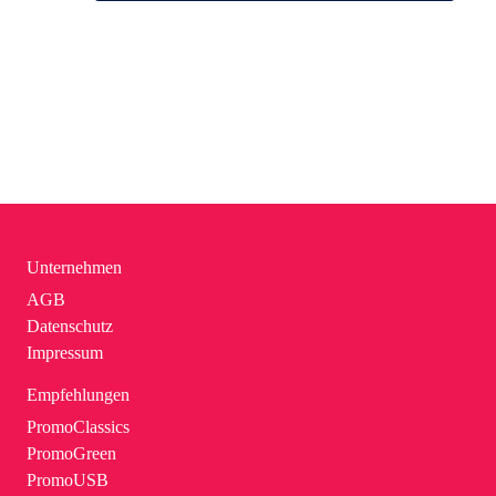
Unternehmen
AGB
Datenschutz
Impressum
Empfehlungen
PromoClassics
PromoGreen
PromoUSB