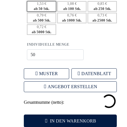
– Funktionalität erhöht die tägliche Nutzung und
1,53 €
1,08 €
0,85 €
Sichtbarkeit.
ab 50 Stk.
ab 100 Stk.
ab 250 Stk.
– Emotionaler Nutzen steigert positive Assoziationen zur
0,79 €
0,76 €
0,73 €
ab 500 Stk.
ab 1000 Stk.
ab 2500 Stk.
Marke.
0,72 €
– Hochwertiger Eindruck fördert die
ab 5000 Stk.
Markenwahrnehmung.
– Individuelle Gestaltung stärkt die Identität Ihres
INDIVIDUELLE MENGE
Unternehmens.
MUSTER
DATENBLATT
ANGEBOT ERSTELLEN
Gesamtsumme (netto):
IN DEN WARENKORB