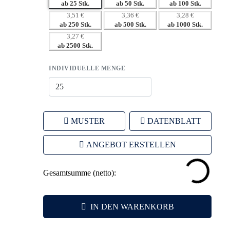
– Vielseitige Werbeanbringung sorgt für starke
ab 25 Stk.
ab 50 Stk.
ab 100 Stk.
Markenpräsenz.
3,51 €
3,36 €
3,28 €
ab 250 Stk.
ab 500 Stk.
ab 1000 Stk.
– Langlebigkeit gewährleistet eine langfristige Sichtbarkeit
3,27 €
Ihrer Werbung.
ab 2500 Stk.
INDIVIDUELLE MENGE
MUSTER
DATENBLATT
ANGEBOT ERSTELLEN
Gesamtsumme (netto):
IN DEN WARENKORB