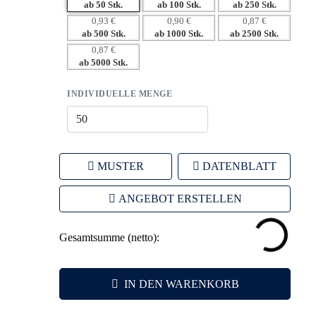
– Hohe Haptik und Qualität schaffen Vertrauen.
ab 50 Stk.
ab 100 Stk.
ab 250 Stk.
– Geringe Mindestbestellmenge für flexible
0,93 €
0,90 €
0,87 €
ab 500 Stk.
ab 1000 Stk.
ab 2500 Stk.
Marketingstrategien.
0,87 €
ab 5000 Stk.
INDIVIDUELLE MENGE
MUSTER
DATENBLATT
ANGEBOT ERSTELLEN
Gesamtsumme (netto):
IN DEN WARENKORB