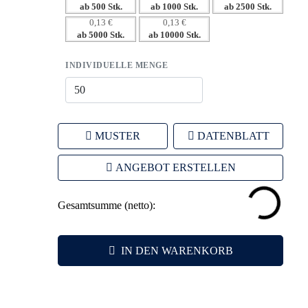
ab 500 Stk.
ab 1000 Stk.
ab 2500 Stk.
fällt und positive Erinnerungen weckt.
0,13 €
0,13 €
– Praktische Anwendung: Verknüpft Nützlichkeit mit
ab 5000 Stk.
ab 10000 Stk.
Blickfang – ideal für diverse Zielgruppen.
INDIVIDUELLE MENGE
MUSTER
DATENBLATT
ANGEBOT ERSTELLEN
Gesamtsumme (netto):
IN DEN WARENKORB