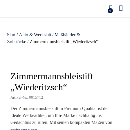
0
Start
/
Auto & Werkstatt
/
Maßbänder &
Zollstöcke
/ Zimmermannsbleistift „Wiederitzsch“
Zoom
Zimmermannsbleistift
„Wiederitzsch“
Artikel-Nr.: 0015712
Der Zimmermannsbleistift in Premium-Qualität ist der
ideale Werbeartikel, um Ihre Marke nachhaltig ins
Gedächtnis zu rufen. Mit seinen kompakten Maßen von
17,5 x 1,2 x 0,8 cm und einem Gewicht von nur 9 g ist er