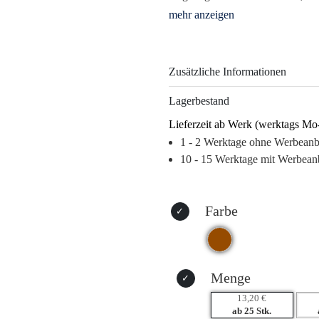
nur praktische Unterstützung im Al
Ihrer Marke. Mit seiner ansprech
zur individuelleren Lasergravur g
Präsenz Ihres Logos.
Zusätzliche Informationen
Diese haptische Verkaufsförderung
Lagerbestand
sondern bleibt den Beschenkten
Lieferzeit ab Werk (werktags Mo
Gedächtnis. Setzen Sie auf ein W
1 - 2 Werktage ohne Werbean
Müll landet.
10 - 15 Werktage mit Werbean
Warum dieses Produkt Ihre Marke
– Praktischer Nutzen fördert tägl
– Langanhaltende Sichtbarkeit du
Farbe
– Individuelle Branding-Möglich
– Emotionale Verbindung zum Be
Menge
13,20 €
ab 25 Stk.