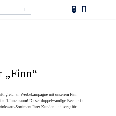
0
r „Finn“
 erfolgreichen Werbekampagne mit unserem Finn –
tstoff-Innenraum! Dieser doppelwandige Becher ist
rinkware-Sortiment Ihrer Kunden und sorgt für
g. Mit seinem eleganten Design und einem