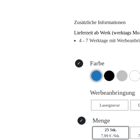
attraktiven Preis bietet er eine g
einzusetzen. Das schlanke Desig
perfekt hervor. Nur Handwäsche.
Zusätzliche Informationen
geliefert.
Lieferzeit ab Werk (werktags Mo
4 - 7 Werktage mit Werbeanbr
Farbe
Werbeanbringung
Menge
25 Stk.
7,99 € /Stk.
7