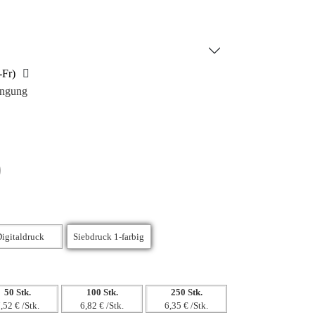
roßartige Möglichkeit, das Werbebudget effektiv
n hebt Markenlogos, Werbebotschaften und mehr
 Wird in einer individuellen Geschenkbox verpackt
-Fr)
ingung
50 Stk.
100 Stk.
250 Stk.
,52 € /Stk.
6,82 € /Stk.
6,35 € /Stk.