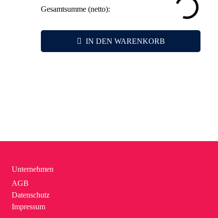
Nutzen.
Gesamtsumme (netto):
– Ideal für alle Altersgruppen, erhöht die
Zielgruppenreichweite.
IN DEN WARENKORB
Unternehmen
AGB
Datenschutz
Impressum