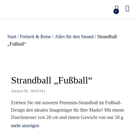
0
Start
/
Freizeit & Reise
/
Alles für den Strand
/ Strandball
„Fußball“
Zoom
Strandball „Fußball“
Artikel-Nr.: 0016341
Erleben Sie mit unserem Premium-Strandball im Fußball-
Design den idealen Imageträger für Ihre Marke! Mit einem
Durchmesser von 28 cm und einem Gewicht von nur 58 g
ist dieser beeindruckende Werbeartikel der perfekte
Begleiter für Strand, Pool und Freizeit. Das strapazierfähige