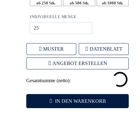
ab 250 Stk.
ab 500 Stk.
ab 1000 Stk.
– Individuelle Gestaltungsmöglichkeiten für maximale
Sichtbarkeit.
INDIVIDUELLE MENGE
– Nachhaltigkeit als Teil Ihrer Markenidentität.
MUSTER
DATENBLATT
ANGEBOT ERSTELLEN
Gesamtsumme (netto):
IN DEN WARENKORB