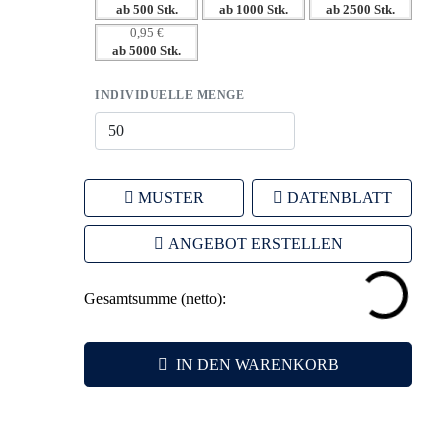
ab 500 Stk.
ab 1000 Stk.
ab 2500 Stk.
Gestaltung.
0,95 €
– Perfekte Größe für Portemonnaies, Taschen und
ab 5000 Stk.
Schlüsselbunde – ideal für den mobilen Einsatz.
INDIVIDUELLE MENGE
MUSTER
DATENBLATT
ANGEBOT ERSTELLEN
Gesamtsumme (netto):
IN DEN WARENKORB