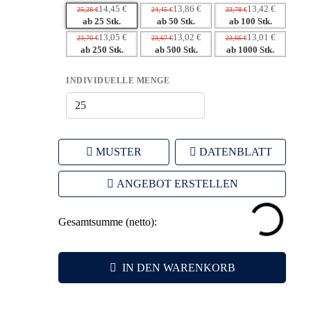
– Vielseitig einsetzbar – fördert die Marke in verschiedenen
14,45 €
13,86 €
13,42 €
25,28 €
24,45 €
23,78 €
Lebensbereichen
ab 25 Stk.
ab 50 Stk.
ab 100 Stk.
– Robuste Qualität sorgt für langfristige Markenpräsenz
13,05 €
13,02 €
13,01 €
23,70 €
23,67 €
23,66 €
ab 250 Stk.
ab 500 Stk.
ab 1000 Stk.
– Emotionale Bindung durch nützliche Alltagshilfe
INDIVIDUELLE MENGE
MUSTER
DATENBLATT
ANGEBOT ERSTELLEN
Gesamtsumme (netto):
IN DEN WARENKORB