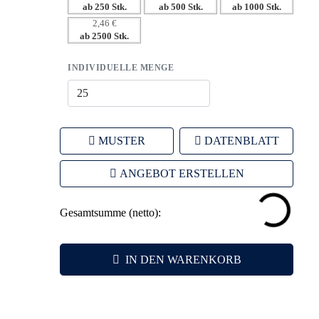
ab 250 Stk.
ab 500 Stk.
ab 1000 Stk.
– Vielfältige Branding-Möglichkeiten für individualisierte
2,46 €
Werbung.
ab 2500 Stk.
– Leicht und platzsparend für einfache Verteilung und
Einsatz auf Events.
INDIVIDUELLE MENGE
MUSTER
DATENBLATT
ANGEBOT ERSTELLEN
Gesamtsumme (netto):
IN DEN WARENKORB