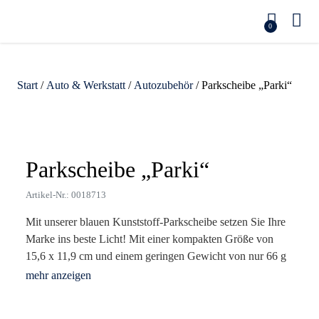
0
Start
/
Auto & Werkstatt
/
Autozubehör
/ Parkscheibe „Parki“
Zoom
Parkscheibe „Parki“
Artikel-Nr.: 0018713
Mit unserer blauen Kunststoff-Parkscheibe setzen Sie Ihre
Marke ins beste Licht! Mit einer kompakten Größe von
15,6 x 11,9 cm und einem geringen Gewicht von nur 66 g
ist sie nicht nur praktisch, sondern auch ein dauerhafter
Begleiter im Auto Ihrer Kunden. Egal, ob sie den Parkplatz
im Auge behalten oder die integrierten Einkaufswagen-