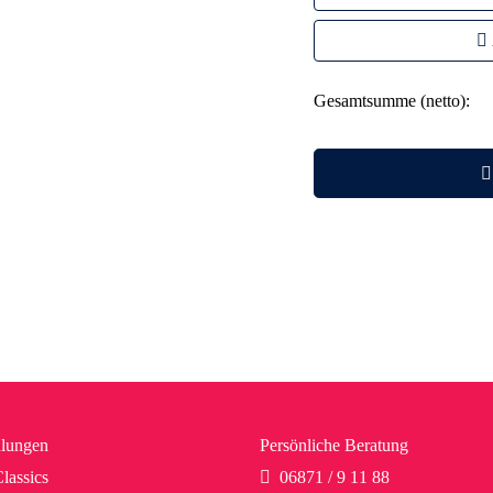
Gesamtsumme (netto):
lungen
Persönliche Beratung
lassics
06871 / 9 11 88