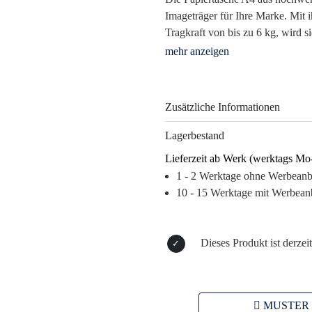
Imageträger für Ihre Marke. Mit i
Tragkraft von bis zu 6 kg, wird s
sondern auch zum stilvollen Stat
wenn der Beschenkte diese umwel
im Gedächtnis – für eine nachhal
Zusätzliche Informationen
Dank der vielfältigen Werbemögli
Ihr Corporate Design optimal zur
Lagerbestand
im täglichen Geschäft, diese Tasc
Lieferzeit ab Werk (werktags Mo
Botschafter Ihrer Werte. Stärken
1 - 2 Werktage ohne Werbean
Verantwortung für unsere Umwel
10 - 15 Werktage mit Werbean
Warum dieses Produkt Ihre Marke
– Hohe Sichtbarkeit durch alltäg
– Nachhaltigkeit steigert das Ma
Dieses Produkt ist derzeit
– Langlebigkeit fördert den Reca
– Vielseitige Werbemöglichkeiten 
MUSTER