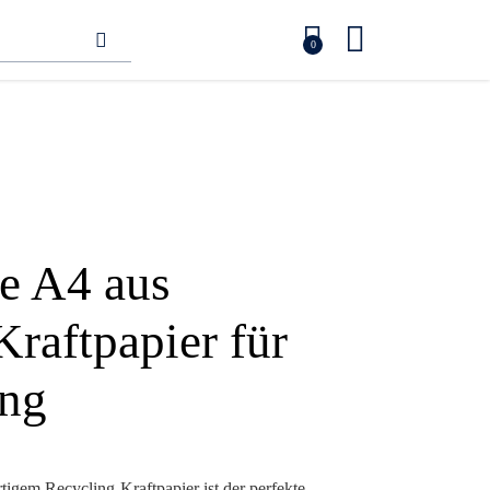
0
he A4 aus
raftpapier für
ing
igem Recycling-Kraftpapier ist der perfekte