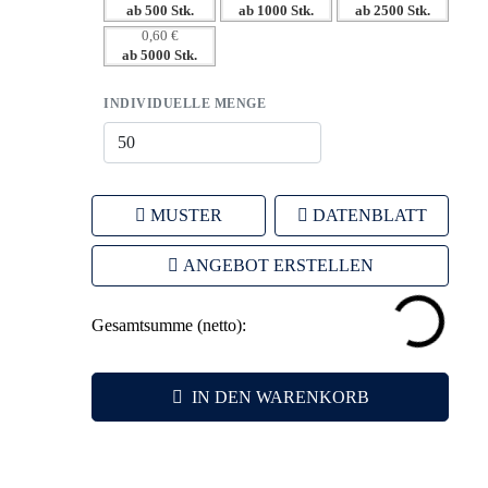
– Praktisch und nützlich – fördert positive Assoziationen
ab 500 Stk.
ab 1000 Stk.
ab 2500 Stk.
– Flexible Branding-Möglichkeiten für maximale
0,60 €
ab 5000 Stk.
Aufmerksamkeit
– Stärkt die Kundenbindung durch regelmäßige Nutzung
INDIVIDUELLE MENGE
MUSTER
DATENBLATT
ANGEBOT ERSTELLEN
Gesamtsumme (netto):
IN DEN WARENKORB