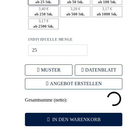
ab 25 Stk.
ab 50 Stk.
ab 100 Stk.
Marke.
3,40 €
3,26 €
3,17 €
– Ideale Größe für effektive Verteilung bei Veranstaltungen.
ab 250 Stk.
ab 500 Stk.
ab 1000 Stk.
– Langlebigkeit des Produkts sichert langfristige
3,17 €
ab 2500 Stk.
Sichtbarkeit.
INDIVIDUELLE MENGE
MUSTER
DATENBLATT
ANGEBOT ERSTELLEN
Gesamtsumme (netto):
IN DEN WARENKORB