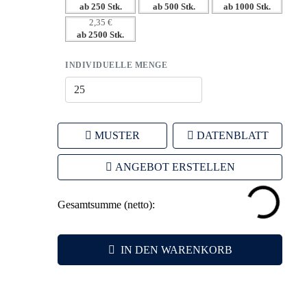
ab 250 Stk.
ab 500 Stk.
ab 1000 Stk.
– Individuelle Branding-Optionen für maßgeschneiderte
2,35 €
Marketinglösungen.
ab 2500 Stk.
INDIVIDUELLE MENGE
MUSTER
DATENBLATT
ANGEBOT ERSTELLEN
Gesamtsumme (netto):
IN DEN WARENKORB