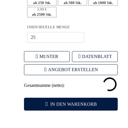
ab 250 Stk.
ab 500 Stk.
ab 1000 Stk.
– Langfristige Präsenz Ihres Logos in der Zielgruppe.
3,99 €
ab 2500 Stk.
INDIVIDUELLE MENGE
MUSTER
DATENBLATT
ANGEBOT ERSTELLEN
Gesamtsumme (netto):
IN DEN WARENKORB