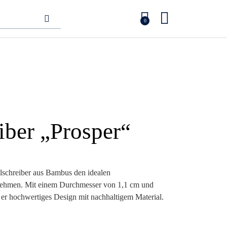
0
iber „Prosper“
schreiber aus Bambus den idealen
rnehmen. Mit einem Durchmesser von 1,1 cm und
er hochwertiges Design mit nachhaltigem Material.
ll und Kunststoff garantiert nicht nur
n angenehmen Griff, der den Alltag Ihrer Kunden