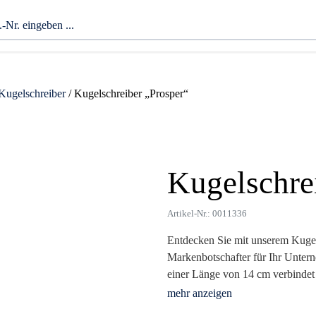
Kugelschreiber
/ Kugelschreiber „Prosper“
Kugelschre
Zoom
Artikel-Nr.: 0011336
Entdecken Sie mit unserem Kugel
Markenbotschafter für Ihr Unte
einer Länge von 14 cm verbindet 
Die Kombination aus Bambus, Meta
Langlebigkeit, sondern auch eine