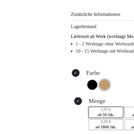
erleichtert. Jeder Stift ist darauf
zu fördern.
Zusätzliche Informationen
Setzen Sie auf haptische Verkauf
Lagerbestand
Werbeanbringung – vom Lasergra
Lieferzeit ab Werk (werktags Mo
sorgen dafür, dass Ihre Marke imm
1 - 2 Werktage ohne Werbean
im Büro: Ihr Unternehmen wird in
10 - 15 Werktage mit Werbean
Warum dieses Produkt Ihre Marke
– Nachhaltiges Design fördert Ih
– Langlebigkeit sichert langfristig
Farbe
– Haptisches Erlebnis erhöht di
– Vielseitige Werbeanbringung fü
Menge
1,07 €
ab 50 Stk.
0,20 €
ab 1000 Stk.
a