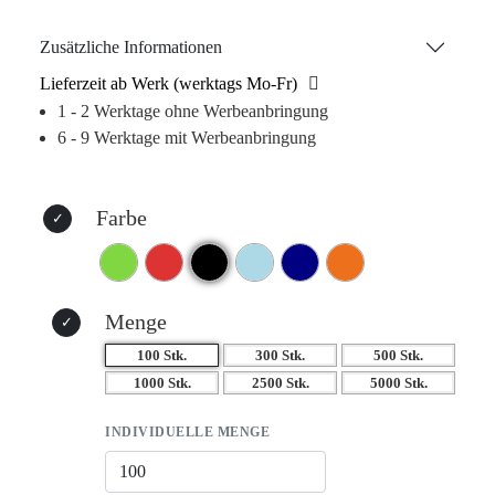
verleiht ihm eine harmonische, aber individuelle
Ausstrahlung. Der Kugelschreiber „Bremen“ ist eine
Zusätzliche Informationen
bekannte Form der Werbung in einer außergewöhnlichen
Lieferzeit ab Werk (werktags Mo-Fr)
Gestalt. Mit ihm ist der Erfolg garantiert!
1 - 2 Werktage ohne Werbeanbringung
6 - 9 Werktage mit Werbeanbringung
Farbe
Menge
100 Stk.
300 Stk.
500 Stk.
1000 Stk.
2500 Stk.
5000 Stk.
INDIVIDUELLE MENGE