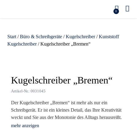
0
Start
/
Büro & Schreibgeräte
/
Kugelschreiber
/
Kunststoff
Kugelschreiber
/ Kugelschreiber „Bremen“
Zoom
Kugelschreiber „Bremen“
Artikel-Nr.: 0031045
Der Kugelschreiber „Bremen“ ist mehr als nur ein
Schreibgerät. Er ist ein kleines Detail, das Ihre Kreativität
weckt und Sie aus der Monotonie des Alltags herausreißt.
Sein einzigartiges Design, das mit einer silbernen Spitze
beginnt und in einen plastisch geformten Clip übergeht,