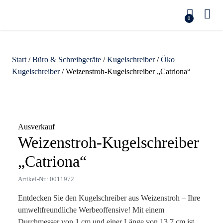
0
Start
/
Büro & Schreibgeräte
/
Kugelschreiber
/
Öko
Kugelschreiber
/ Weizenstroh-Kugelschreiber „Catriona“
Zoom
Ausverkauf
Weizenstroh-Kugelschreiber
„Catriona“
Artikel-Nr.: 0011972
Entdecken Sie den Kugelschreiber aus Weizenstroh – Ihre
umweltfreundliche Werbeoffensive! Mit einem
Durchmesser von 1 cm und einer Länge von 13,7 cm ist