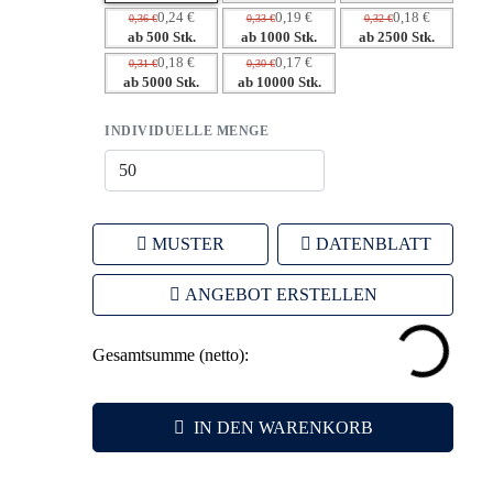
– Praktisch und hochwertig – sorgt für positive
0,24 €
0,19 €
0,18 €
0,36 €
0,33 €
0,32 €
ab 500 Stk.
ab 1000 Stk.
ab 2500 Stk.
Assoziationen bei Ihren Kunden.
0,18 €
0,17 €
0,31 €
0,30 €
ab 5000 Stk.
ab 10000 Stk.
INDIVIDUELLE MENGE
MUSTER
DATENBLATT
ANGEBOT ERSTELLEN
Gesamtsumme (netto):
IN DEN WARENKORB