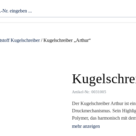
stoff Kugelschreiber
/ Kugelschreiber „Arthur“
Kugelschre
Zoom
Artikel-Nr.: 0031005
Der Kugelschreiber Arthur ist ein
Druckmechanismus. Sein Highlight
Polymer, das harmonisch mit dem 
milchig-weiße Korpus eignet sich
die schneller als herkömmlicher 