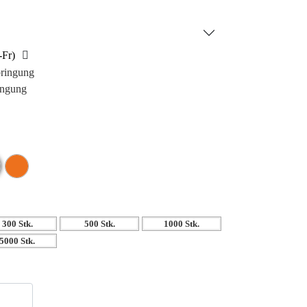
ugelschreiber Arthur nicht nur ein praktisches,
oire.
-Fr)
bringung
ingung
300 Stk.
500 Stk.
1000 Stk.
5000 Stk.