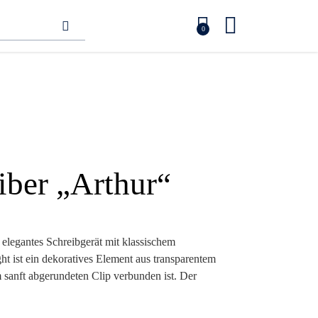
0
iber „Arthur“
 elegantes Schreibgerät mit klassischem
 ist ein dekoratives Element aus transparentem
sanft abgerundeten Clip verbunden ist. Der
 hervorragend für dauerhafte Lasermarkierungen,
Druck umgesetzt werden können. Erhältlich in drei