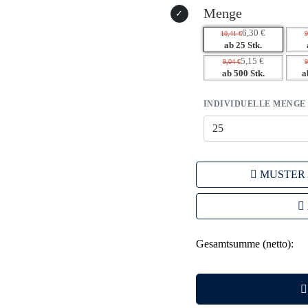
Menge
6,30 €
10,41 €
9
ab 25 Stk.
5,15 €
9,04 €
9
ab 500 Stk.
a
INDIVIDUELLE MENGE
MUSTER
Gesamtsumme (netto):