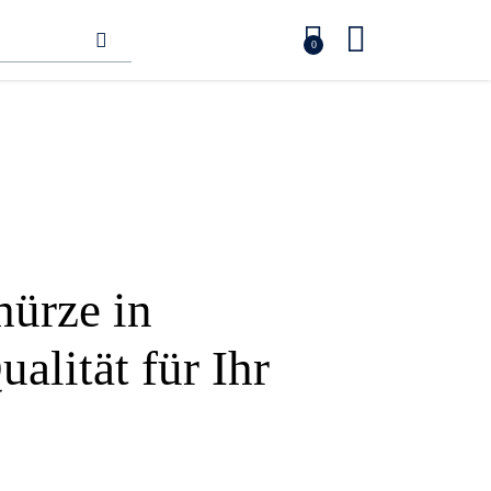
0
ürze in
lität für Ihr