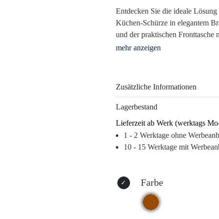
Entdecken Sie die ideale Lösung 
Küchen-Schürze in elegantem Br
und der praktischen Fronttasche m
Küchaccessoire, sondern auch ein 
aus robustem Baumwoll-Polyester
Eigenschaften, die Ihr Logo stolz
Zusätzliche Informationen
Bieten Sie Ihren Kunden ein Produ
gleichzeitig für Ihre Marke wirbt
Lagerbestand
bleibt präsent und sorgt für ein
Lieferzeit ab Werk (werktags Mo
verschiedenen Möglichkeiten der
1 - 2 Werktage ohne Werbean
zu setzen – sei es durch digitale
10 - 15 Werktage mit Werbean
Warum dieses Produkt Ihre Marke
– Hohe Sichtbarkeit und Wiedere
– Praktische Anwendung sorgt für
Farbe
– Langlebige Qualität sichert lan
– Vielseitige Dekorationsmöglic