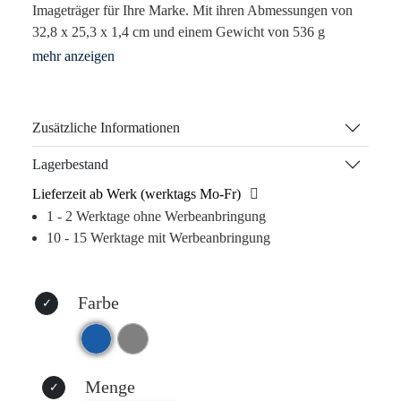
Imageträger für Ihre Marke. Mit ihren Abmessungen von
32,8 x 25,3 x 1,4 cm und einem Gewicht von 536 g
kombiniert sie elegantes, gebondetes Leder mit robustem
Nylon und Polyester. Diese vielseitige Mappe ist nicht nur
ein stilvolles Utensil für Meetings, sondern auch ein
langfristiger Werbeträger, der Ihre Markenidentität
Zusätzliche Informationen
verstärkt.
Lagerbestand
Jede Mappe bietet ein Notizbuch mit 30 linierten Seiten,
Lieferzeit ab Werk (werktags Mo-Fr)
zwei große Innenfächer und zwei kleine
1 - 2 Werktage ohne Werbeanbringung
Visitenkartenfächer. Ideal für den täglichen Gebrauch,
10 - 15 Werktage mit Werbeanbringung
erleichtert sie den Alltag Ihrer Kunden und fördert
gleichzeitig eine nachhaltige Verbindung zu Ihrer Marke.
Ob durch Lasergravur oder Digitaldruck – Ihre individuelle
Farbe
Werbebotschaft bleibt im Gedächtnis.
Warum dieses Produkt Ihre Marke stärkt:
– Erhöhte Wiedererkennbarkeit durch elegantes Design.
– Praktischer Nutzen fördert langfristige Kundenbindung.
Menge