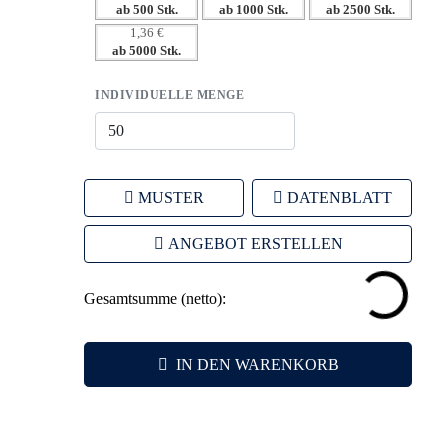
ab 500 Stk.
ab 1000 Stk.
ab 2500 Stk.
– Ideal für langfristige Sichtbarkeit im Büro oder bei Events
1,36 €
– Haptisches Erlebnis, das im Gedächtnis bleibt
ab 5000 Stk.
INDIVIDUELLE MENGE
MUSTER
DATENBLATT
ANGEBOT ERSTELLEN
Gesamtsumme (netto):
IN DEN WARENKORB