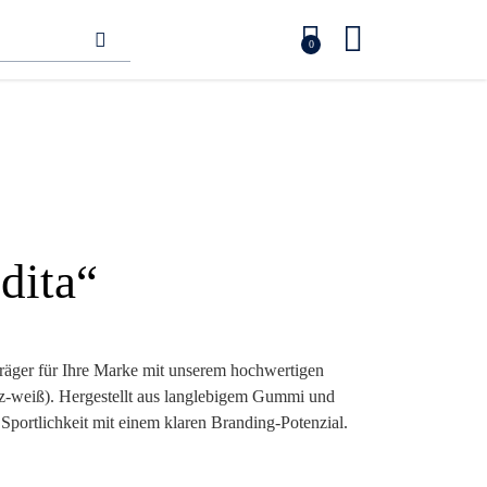
0
dita“
träger für Ihre Marke mit unserem hochwertigen
z-weiß). Hergestellt aus langlebigem Gummi und
Sportlichkeit mit einem klaren Branding-Potenzial.
er auf dem Sportplatz – jeder Kick wird zur