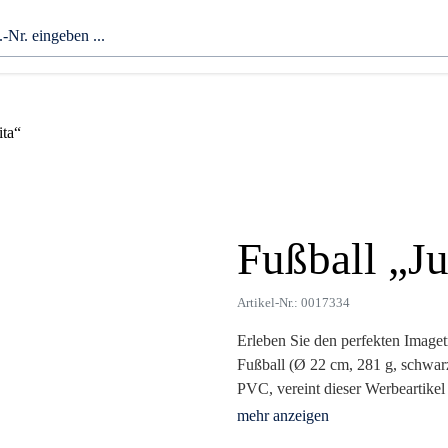
ita“
Fußball „Ju
Zoom
Artikel-Nr.: 0017334
Erleben Sie den perfekten Image
Fußball (Ø 22 cm, 281 g, schwar
PVC, vereint dieser Werbeartikel 
Ob beim Spieleabend, im Büro od
Werbung für Ihr Unternehmen.