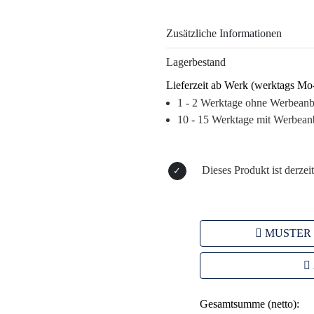
Der Fußball fördert nicht nur Te
Zusätzliche Informationen
Zeit im Gedächtnis Ihrer Kunden
attraktiven Design wird er nicht
Lagerbestand
genutzt. So profitieren Sie von e
Lieferzeit ab Werk (werktags Mo
langfristige Präsenz, die sich lohn
1 - 2 Werktage ohne Werbean
Warum dieses Produkt Ihre Marke
10 - 15 Werktage mit Werbean
– Hohe Wiedererkennbarkeit dur
– Emotionale Bindung durch sport
– Individuelles Branding auf ei
Dieses Produkt ist derzeit
– Ideal für Events und Marketin
MUSTER
Gesamtsumme (netto):