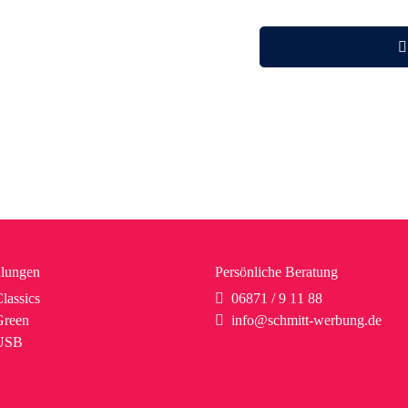
lungen
Persönliche Beratung
lassics
06871 / 9 11 88
reen
info@schmitt-werbung.de
USB