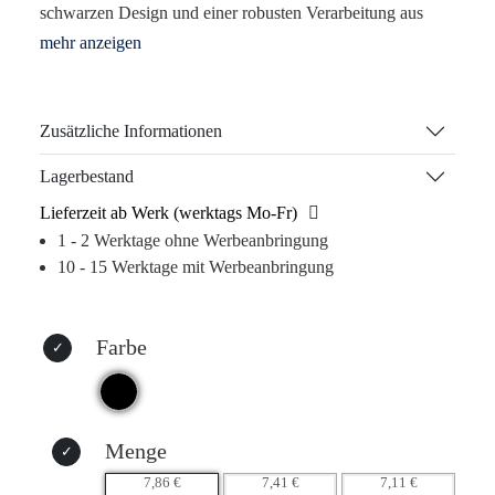
schwarzen Design und einer robusten Verarbeitung aus
wasserdichtem Jacquard-Material vereint er Funktionalität
und Stil. Ob beim Pendeln oder beim Freizeitfahren –
dieser Rucksack erleichtert den Alltag Ihrer Kunden,
während Ihr Logo im Zentrum ihrer Aufmerksamkeit
Zusätzliche Informationen
bleibt.
Lagerbestand
Dank des großzügigen, mit Reißverschluss versehenen
Lieferzeit ab Werk (werktags Mo-Fr)
Hauptfachs und der internen Tasche für eine 2L-
1 - 2 Werktage ohne Werbeanbringung
Wasserblase (nicht enthalten) ist der Rucksack sowohl
10 - 15 Werktage mit Werbeanbringung
praktisch als auch ansprechend. Die verstellbaren
Schultergurte sorgen für hohen Tragekomfort.
Setzen Sie Ihre Marke gezielt in Szene und profitieren Sie
Farbe
von einer langen Lebensdauer und Wiedererkennbarkeit im
Einsatz!
Warum dieses Produkt Ihre Marke stärkt:
Menge
– Langfristige Logo-Präsenz durch täglichen Gebrauch
7,86 €
7,41 €
7,11 €
– Emotionale Bindung durch nützliche, hochwertige