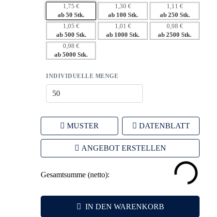
1,75 €
1,30 €
1,11 €
– Langfristige Sichtbarkeit durch alltägliche Nutzung.
ab 50 Stk.
ab 100 Stk.
ab 250 Stk.
– Emotionale Bindung durch nützliche und stilvolle
1,05 €
1,01 €
0,98 €
Gestaltung.
ab 500 Stk.
ab 1000 Stk.
ab 2500 Stk.
– Förderung der Markenidentität und -werte.
0,98 €
ab 5000 Stk.
– Umweltfreundliches Image durch nachhaltiges Material.
INDIVIDUELLE MENGE
MUSTER
DATENBLATT
ANGEBOT ERSTELLEN
Gesamtsumme (netto):
IN DEN WARENKORB