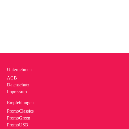
Unternehmen
AGB
Datenschutz
Impressum
Empfehlungen
PromoClassics
PromoGreen
PromoUSB